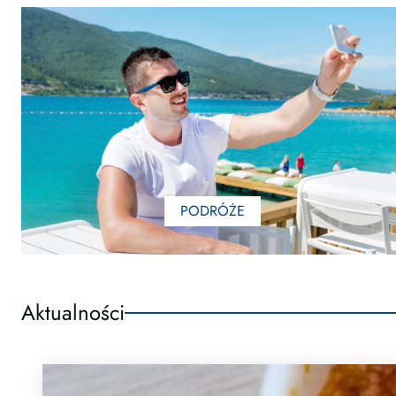
PODRÓŻE
Aktualności