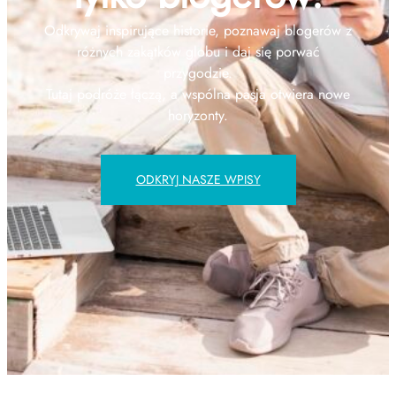
Odkrywaj inspirujące historie, poznawaj blogerów z
różnych zakątków globu i daj się porwać
przygodzie.
Tutaj podróże łączą, a wspólna pasja otwiera nowe
horyzonty.
ODKRYJ NASZE WPISY