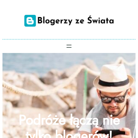
Przejdź
do
treści
Podróże łączą nie
tylko blogerów!