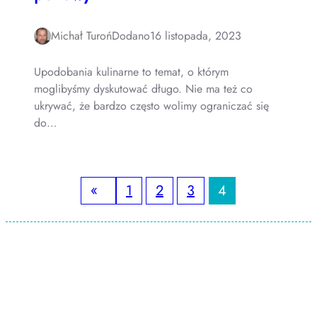
Michał Turoń
Dodano
16 listopada, 2023
Upodobania kulinarne to temat, o którym
moglibyśmy dyskutować długo. Nie ma też co
ukrywać, że bardzo często wolimy ograniczać się
do…
«
1
2
3
4