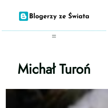
Przejdź
do
treści
Michał Turoń