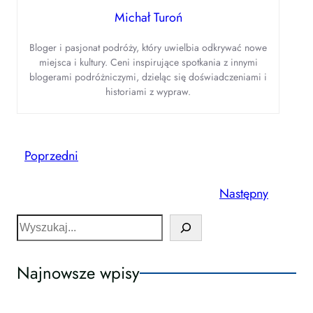
Michał Turoń
Bloger i pasjonat podróży, który uwielbia odkrywać nowe
miejsca i kultury. Ceni inspirujące spotkania z innymi
blogerami podróżniczymi, dzieląc się doświadczeniami i
historiami z wypraw.
Poprzedni
Następny
S
e
a
Najnowsze wpisy
r
c
h