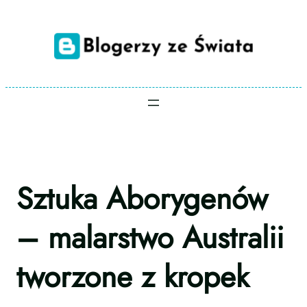
Przejdź
do
treści
Sztuka Aborygenów
– malarstwo Australii
tworzone z kropek